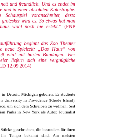
nett und freundlich. Und es endet im
e und in einer absoluten Katastrophe.
Schauspiel voranschreitet, desto
 grotesker wird es. So etwas hat man
shaus wohl noch nie erlebt.“
(FNP
aufführung beginnt das Zoo Theater
ie neue Spielzeit: „Das Haus“ von
ft wird mit harten Bandagen. Vier
ler liefern sich eine vergnügliche
LD 12.09.2014)
in Detroit, Michigan geboren. Er studierte
wn University in Providence (Rhode Island),
sco, um sich dem Schreiben zu widmen. Seit
ian Parks in New York als Autor, Journalist
 Stücke geschrieben, die besonders für ihren
ihr Tempo bekannt sind. Am meisten