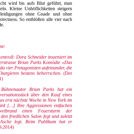
cht wird bis aufs Blut geführt, man
eln. Kleine Unhöflichkeiten steigern
eleidigungen ohne Gnade und ohne
rrectness. So entblößen alle vier nach
de.
se:
ntvoll: Dora Schneider inszeniert im
gerstrasse Brian Parks Komödie «Das
da vier Protagonisten aufeinander, die
hargieren bestens beherrschen.
(Der
1)
 Bühnenautor Brian Parks hat ein
nversationsstück über den Kauf eines
as erst nächste Woche in New York im
wird […] Ihre Aggressionen entfachen
elbrand einen Feuersturm der
den friedlichen Salon fegt und zuletzt
 Asche legt. Beim Publikum hat er
9.2014)