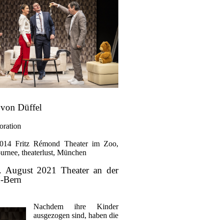
 von Düffel
oration
014 Fritz Rémond Theater im Zoo,
ournee, theaterlust, München
 August 2021 Theater an der
H-Bern
Nachdem ihre Kinder
ausgezogen sind, haben die