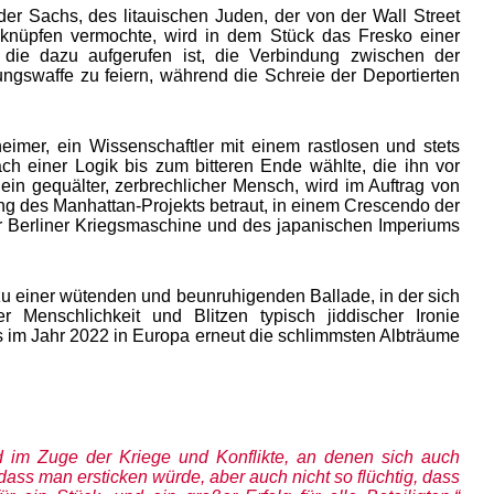
er Sachs, des litauischen Juden, der von der Wall Street
knüpfen vermochte, wird in dem Stück das Fresko einer
, die dazu aufgerufen ist, die Verbindung zwischen der
ngswaffe zu feiern, während die Schreie der Deportierten
imer, ein Wissenschaftler mit einem rastlosen und stets
ch einer Logik bis zum bitteren Ende wählte, die ihn vor
ein gequälter, zerbrechlicher Mensch, wird im Auftrag von
ng des Manhattan-Projekts betraut, in einem Crescendo der
r Berliner Kriegsmaschine und des japanischen Imperiums
 zu einer wütenden und beunruhigenden Ballade, in der sich
 Menschlichkeit und Blitzen typisch jiddischer Ironie
 im Jahr 2022 in Europa erneut die schlimmsten Albträume
d im Zuge der Kriege und Konflikte, an denen sich auch
dass man ersticken würde, aber auch nicht so flüchtig, dass