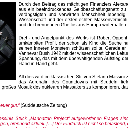
Durch den Beitrag des mächtigen Finanziers Alexand
aus ein beeindruckendes Geldbeschaffungsnetz zu 
verängstigten und verwirrten Menschheit lebendig
Wissenschaft und der ersten echten Massenvernichtu
und der brennenden Ghettos aus Europa widerhallen.
Dreh- und Angelpunkt des Werks ist Robert Oppenhe
umkämpften Profil, der schon als Kind die Suche na
seinen inneren Monstern schützen sollte. Gerade er, 
Vannevar Bush 1942 mit der wissenschaftlichen Leitu
Spannung, das mit dem überwältigenden Aufstieg de
Hand in Hand geht.
All dies wird im klassischen Stil von Stefano Massini
das Adrenalin des Countdowns mit Strudeln tiefer
n großes Mosaik des nuklearen Massakers zu komponieren, das
euer gut.“
(Süddeutsche Zeitung)
assinis Stück „Manhattan Project“ aufgeworfenen Fragen sin
en, brennend aktuell. […] Der Eindruck ist nicht so belastend, 