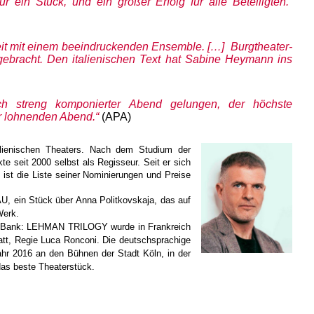
ein Stück, und ein großer Erfolg für alle Beteiligten.“
beit mit einem beeindruckenden Ensemble. […] Burgtheater-
gebracht. Den italienischen Text hat Sabine Heymann ins
isch streng komponierter Abend gelungen, der höchste
er lohnenden Abend.“
(APA)
alienischen Theaters. Nach dem Studium der
te seit 2000 selbst als Regisseur. Seit er sich
ist die Liste seiner Nominierungen und Preise
 ein Stück über Anna Politkovskaja, das auf
Werk.
ers Bank: LEHMAN TRILOGY wurde in Frankreich
tatt, Regie Luca Ronconi. Die deutschsprachige
hr 2016 an den Bühnen der Stadt Köln, in der
as beste Theaterstück.