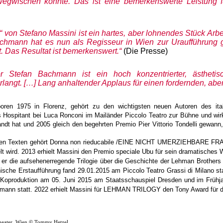
egwischen könnte. Das ist eine bemerkenswerte Leistung für 
“ von Stefano Massini ist ein hartes, aber lohnendes Stück Ar
achmann hat es nun als Regisseur in Wien zur Uraufführung 
. Das Resultat ist bemerkenswert.“
(Die Presse)
ktor Stefan Bachmann ist ein hoch konzentrierter, ästhet
langt. […] Lang anhaltender Applaus für einen fordernden, ab
boren 1975 in Florenz, gehört zu den wichtigsten neuen Autoren des it
ls Hospitant bei Luca Ronconi im Mailänder Piccolo Teatro zur Bühne und wirk
t hat und 2005 gleich den begehrten Premio Pier Vittorio Tondelli gewann, 
sten Texten gehört Donna non rieducabile /EINE NICHT UMERZIEHBARE FRAU,
lt wird. 2013 erhielt Massini den Premio speciale Ubu für sein dramatisches 
b er die aufsehenerregende Trilogie über die Geschichte der Lehman Broth
ienische Erstaufführung fand 29.01.2015 am Piccolo Teatro Grassi di Milano s
n Koproduktion am 05. Juni 2015 am Staatsschauspiel Dresden und im Frühja
mann statt. 2022 erhielt Massini für LEHMAN TRILOGY den Tony Award für d
heater, Wien © Tommy Hetzel