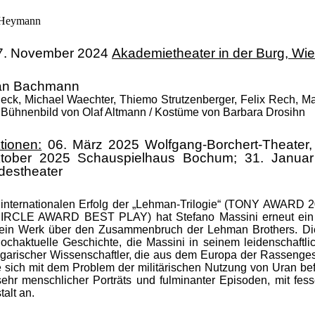
 Heymann
07. November 2024
Akademietheater in der Burg, Wi
fan Bachmann
eck, Michael Waechter, Thiemo Strutzenberger, Felix Rech, Ma
/
Bühnenbild von Olaf Altmann / Kostüme von Barbara Drosihn
tionen:
06. März 2025 Wolfgang-Borchert-Theater,
tober 2025 Schauspielhaus Bochum; 31. Januar
destheater
 internationalen Erfolg der „Lehman-Trilogie“ (TONY A
CLE AWARD BEST PLAY) hat Stefano Massini erneut ein g
 sein Werk über den Zusammenbruch der Lehman Brothers. Di
chaktuelle Geschichte, die Massini in seinem leidenschaftlic
ungarischer Wissenschaftler, die aus dem Europa der Rassenge
ie sich mit dem Problem der militärischen Nutzung von Uran be
sehr menschlicher Porträts und fulminanter Episoden, mit fes
alt an.