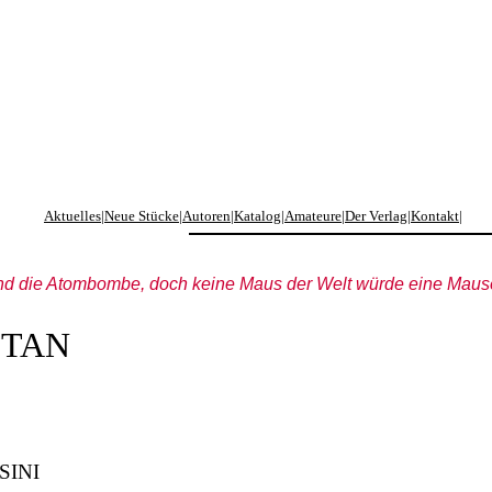
Zum
Inhalt
springen
Aktuelles
|
Neue Stücke
|
Autoren
|
Katalog
|
Amateure
|
Der Verlag
|
Kontakt
|
nd die Atombombe, doch keine Maus der Welt würde eine Mausef
TAN
SINI