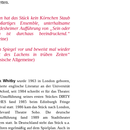
tten.
en hat das Stück kein Körnchen Staub
ßartiges Ensemble, unterhaltsame
ldesheimer Aufführung von „Sein oder
 ist durchaus beeindruckend.“
ine)
n Spiegel vor und beweist mal wieder
ft des Lachens in trüben Zeiten“
sische Allgemeine)
k Whitby
wurde 1963 in London geboren,
ierte englische Literatur an der Universität
xford, seit 1984 schreibt er für das Theater.
 Uraufführung seines ersten Stückes DIRTY
HES fand 1985 beim Edinburgh Fringe
ival statt. 1986 kam das Stück nach London,
levard Theatre Soho. Die deutsche
taufführung fand 1989 am Stadttheater
rn statt. In Deutschland steht das Stück u.a.
Jahren regelmäßig auf dem Spielplan. Auch in