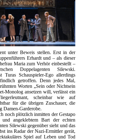
lent unter Beweis stellen. Erst in der
ppenführers Erhardt und – als dieser
hefrau Maria zum Verhör einbestellt –
chen Doppelagenten Silewski.
st Turas Schauspieler-Ego allerdings
pfindlich getroffen. Denn jedes Mal,
rühmten Worten „Sein oder Nichtsein
-Monolog ansetzen will, verlässt ein
liegerleutnant, scheinbar wie auf
htbar für die übrigen Zuschauer, die
ung Damen-Garderobe.
ch noch plötzlich inmitten der Gestapo
ät und angeklebtem Bart der echten
ten Silewski gegenüber sieht und das
bst ins Radar der Nazi-Ermittler gerät,
ektakuläres Spiel auf Leben und Tod