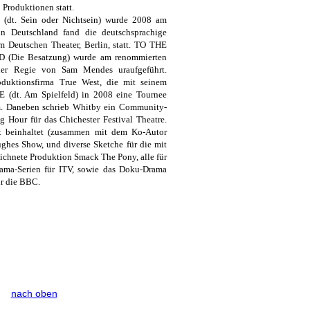
 Produktionen statt.
t. Sein oder Nichtsein) wurde 2008 am
in Deutschland fand die deutschsprachige
m Deutschen Theater, Berlin, statt. TO THE
Die Besatzung) wurde am renommierten
er Regie von Sam Mendes uraufgeführt.
duktionsfirma True West, die mit seinem
 (dt. Am Spielfeld) in 2008 eine Tournee
. Daneben schrieb Whitby ein Community-
g Hour für das Chichester Festival Theatre.
t beinhaltet (zusammen mit dem Ko-Autor
ughes Show, und diverse Sketche für die mit
hnete Produktion Smack The Pony, alle für
rama-Serien für ITV, sowie das Doku-Drama
ür die BBC.
nach oben