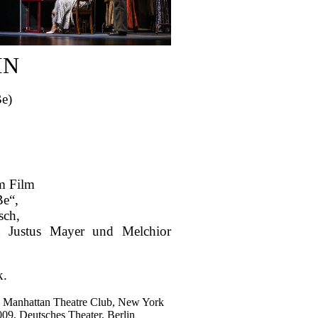
IN
Be)
m Film
Be“,
sch,
 Justus Mayer und Melchior
k.
 Manhattan Theatre Club, New York
9, Deutsches Theater, Berlin