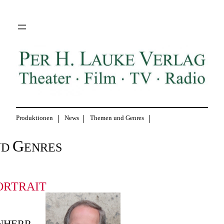
Zum
Inhalt
springen
Produktionen
News
Themen und Genres
G
ND
ENRES
ORTRAIT