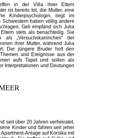
effen in der Villa ihrer Eltern
er ist bereits tot, die Mutter, eine
che Kinderpsychologin, liegt im
n Schwestern haben völlig andere
hlagen. Geli empfand sich Julia
ltern stets als benachteilig. Sie
ich als „Versuchskaninchen“ der
orien ihrer Mutter, während Julia
ert. Der jüngere Bruder holt den
 Themen und Ereignisse aus der
men aufs Tapet und sollen als
er Interpretationen und Deutungen
MEER
d seit über 20 Jahren verheiratet,
ene Kinder und fahren seit jeher
e Apartment-Anlage auf Korsika mit