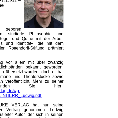
INHERR
–
me
r, geboren
, studierte Philosophie und
Hegel und Quine mit der Arbeit
nz und Identität«, die mit dem
der Rottendorff-Stiftung prämiert
lang vor allem mit über zwanzig
Gedichtbänden bekannt geworden,
hen übersetzt wurden, doch er hat
omane und Theaterstücke sowie
n veröffentlicht. Mehr zu seiner
 finden Sie hier:
rlag.de/wp-
STEINHERR_Ludwig.pdf
UKE VERLAG hat nun seine
ter Vertrag genommen. Ludwig
rsierter Autor, der sich in seinen