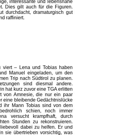
sige, interessante und lebensnahe
. Dies gilt auch für die Figuren.
ut durchdacht, dramaturgisch gut
 raffiniert.
 viert – Lena und Tobias haben
und Manuel eingeladen, um den
en Trip nach Südtirol zu planen.
etzungen sind diesmal andere.
n hat kurz zuvor eine TGA erlitten
t von Amnesie, die nur ein paar
er eine bleibende Gedächtnislücke
nd ihr Mann Tobias sind von dem
 bedrohlich schien, noch immer
na versucht krampfhaft, durch
chten Stunden zu rekonstruieren.
 liebevoll dabei zu helfen. Er und
n sie übertrieben vorsichtig, was