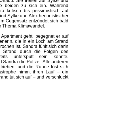
Urlaub. Sie treffen auf Sylke und
e beiden zu sich ein. Während
a kritisch bis pessimistisch auf
ind Sylke und Alex hedonistischer
sem Gegensatz entzündet sich bald
zum Thema Klimawandel.
r Apartment geht, begegnet er auf
enerin, die in ein Loch am Strand
rochen ist. Sandra fühlt sich darin
er Strand durch die Folgen des
eits unterspült sein könnte.
rt Sandra die Polizei. Alle anderen
rtrieben, und die Runde löst sich
astrophe nimmt ihren Lauf – ein
and tut sich auf – und verschluckt